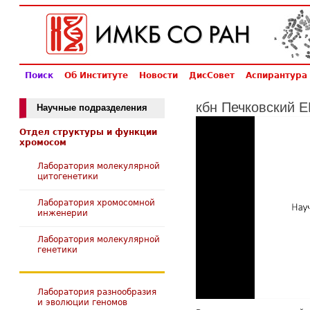
Поиск
Об Институте
Новости
ДисСовет
Аспирантура
кбн Печковский 
Научные подразделения
Отдел структуры и функции
хромосом
Лаборатория молекулярной
цитогенетики
Лаборатория хромосомной
инженерии
Лаборатория молекулярной
генетики
Лаборатория разнообразия
и эволюции геномов