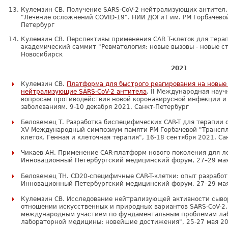
Кулемзин СВ. Получение SARS-CoV-2 нейтрализующих антител.
"Лечение осложнений COVID-19". НИИ ДОГиТ им. РМ Горбачевой
Петербург
Кулемзин СВ. Перспективы применения CAR T-клеток для тера
академический саммит "Ревматология: новые вызовы - новые с
Новосибирск
2021
Кулемзин СВ.
Платформа для быстрого реагирования на новые
нейтрализующие SARS-CoV-2 антитела
. II Международная нау
вопросам противодействия новой коронавирусной инфекции 
заболеваниям. 9-10 декабря 2021, Санкт-Петербург
Беловежец Т. Разработка биспецифических CAR-T для терапии 
XV Международный симпозиум памяти РМ Горбачевой "Транспл
клеток. Генная и клеточная терапия", 16-18 сентября 2021, С
Чикаев АН. Применение CAR-платформ нового поколения для ле
Инновационный Петербургский медицинский форум, 27–29 мая
Беловежец ТН. CD20-специфичные CAR-T-клетки: опыт разработк
Инновационный Петербургский медицинский форум, 27–29 мая
Кулемзин СВ. Исследование нейтрализующей активности сыво
отношении искусственных и природных вариантов SARS-CoV-2. 
международным участием по фундаментальным проблемам лаб
лабораторной медицины: новейшие достижения", 25-27 мая 20