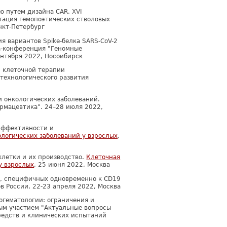
 путем дизайна CAR. XVI
ация гемопоэтических стволовых
анкт-Петербург
я вариантов Spike-белка SARS-CoV-2
а-конференция "Геномные
ентября 2022, Носоибирск
 ĸлеточной терапии
технологического развития
и онкологических заболеваний.
рмацевтика". 24–28 июля 2022,
эффективности и
логических заболеваний у взрослых
,
клетки и их производство.
Клеточная
у взрослых
, 25 июня 2022, Москва
к, специфичных одновременно к CD19
ов России, 22-23 апреля 2022, Москва
огематологии: ограничения и
ым участием "Актуальные вопросы
редств и клинических испытаний