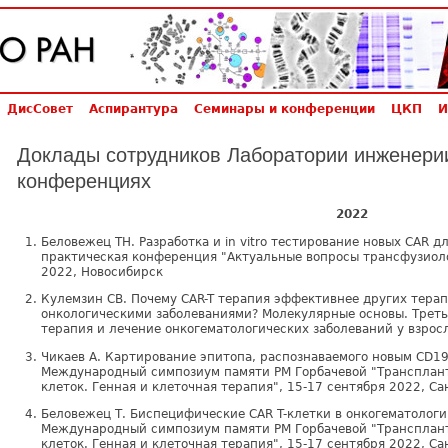
ДисСовет
Аспирантура
Семинары и конференции
ЦКП
И
Доклады сотрудников Лаборатории инженерии
конференциях
2022
Беловежец ТН. Разработка и in vitro тестирование новых CAR д
практическая конференция "Актуальные вопросы трансфузиоло
2022, Новосибирск
Кулемзин СВ. Почему CAR-T терапия эффективнее других терап
онкологическими заболеваниями? Молекулярные основы. Треть
терапия и лечение онкогематологических заболеваний у взросл
Чикаев А. Картирование эпитопа, распознаваемого новым CD1
Международный симпозиум памяти РМ Горбачевой "Трансплант
клеток. Генная и клеточная терапия", 15-17 сентября 2022, С
Беловежец Т. Биспецифические CAR T-клетки в онкогематологи
Международный симпозиум памяти РМ Горбачевой "Трансплант
клеток. Генная и клеточная терапия", 15-17 сентября 2022, С