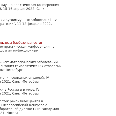
 Научно-практическая конференция
, 15-16 апреля 2022, Санкт-
пии аутоиммунных заболеваний. IV
тратегии", 11-12 февраля 2022,
 вызовы биобезопасности:
чно-практическая конференция по
и другим инфекционным
онкогематологических заболеваний.
антация гемопоэтических стволовых
анкт-Петербург
чения солидных опухолей. IV
 2021, Санкт-Петербург
и в России и в мире. IV
 2021, Санкт-Петербург
роток реконвалесцентов в
I Всероссийский Конгресс с
ораторной диагностики "Академия
21, Москва