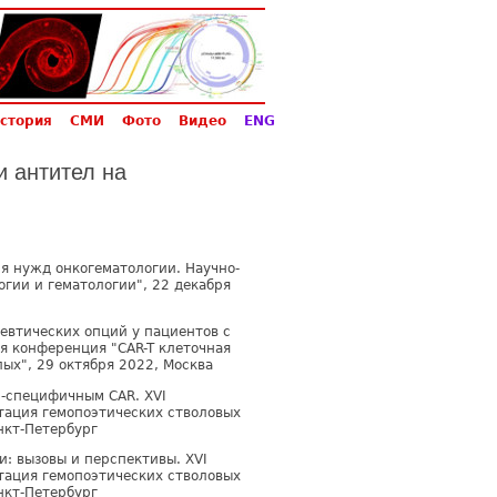
стория
СМИ
Фото
Видео
ENG
 антител на
ля нужд онкогематологии. Научно-
гии и гематологии", 22 декабря
евтических опций у пациентов с
я конференция "CAR-T клеточная
ых", 29 октября 2022, Москва
9-специфичным CAR. XVI
ация гемопоэтических стволовых
анкт-Петербург
и: вызовы и перспективы. XVI
ация гемопоэтических стволовых
анкт-Петербург