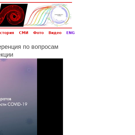
стория
СМИ
Фото
Видео
ENG
еренция по вопросам
екции