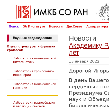
Поиск
Об Институте
Новости
ДисСовет
Аспирантура
Новости
Научные подразделения
Академику Р
Отдел структуры и функции
хромосом
лет
Лаборатория молекулярной
13 января 2022
цитогенетики
Дорогой Игорь
Лаборатория хромосомной
инженерии
В день Вашего
Лаборатория молекулярной
сердечные по
генетики
Президиума С
наук и Объеди
Лаборатория разнообразия
биологическим
и эволюции геномов