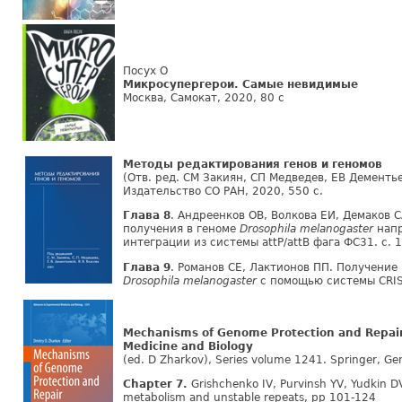
Посух О
Микросупергерои. Самые невидимые
Москва, Самокат, 2020, 80 с
Методы редактирования генов и геномов
(Отв. ред. СМ Закиян, СП Медведев, ЕВ Дементье
Издательство СО РАН, 2020, 550 с.
Глава 8
. Андреенков ОВ, Волкова ЕИ, Демаков 
получения в геноме
Drosophila melanogaster
напр
интеграции из системы attP/attB фага ФС31. с. 
Глава 9
. Романов СЕ, Лактионов ПП. Получение
Drosophila melanogaster
с помощью системы CRISP
Mechanisms of Genome Protection and Repair
Medicine and Biology
(ed. D Zharkov), Series volume 1241. Springer, G
Chapter 7.
Grishchenko IV, Purvinsh YV, Yudkin D
metabolism and unstable repeats, pp 101-124