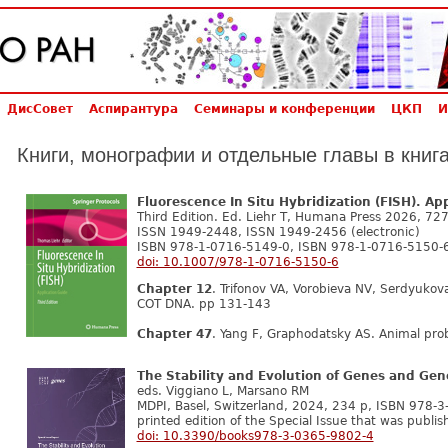
ДисСовет
Аспирантура
Семинары и конференции
ЦКП
И
Книги, монографии и отдельные главы в книг
Fluorescence In Situ Hybridization (FISH). Ap
Third Edition. Ed. Liehr T, Humana Press 2026, 72
ISSN 1949-2448, ISSN 1949-2456 (electronic)
ISBN 978-1-0716-5149-0, ISBN 978-1-0716-5150-6
doi: 10.1007/978-1-0716-5150-6
Chapter 12
. Trifonov VA, Vorobieva NV, Serdyukov
COT DNA. pp 131-143
Chapter 47
. Yang F, Graphodatsky AS. Animal pr
The Stability and Evolution of Genes and Ge
eds. Viggiano L, Marsano RM
MDPI, Basel, Switzerland, 2024, 234 p, ISBN 978-
printed edition of the Special Issue that was publi
doi: 10.3390/books978-3-0365-9802-4