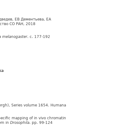
едведев, ЕВ Дементьева, ЕА
ство СО РАН, 2018
a melanogaster
. с. 177-192
ка
bergh), Series volume 1654. Humana
ecific mapping of in vivo chromatin
tem in
Drosophila
. pp. 99-124