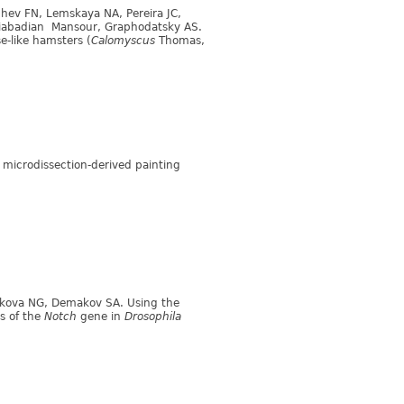
ev FN, Lemskaya NA, Pereira JC,
liabadian Mansour, Graphodatsky AS.
-like hamsters (
Calomyscus
Thomas,
 microdissection-derived painting
nkova NG, Demakov SA. Using the
es of the
Notch
gene in
Drosophila