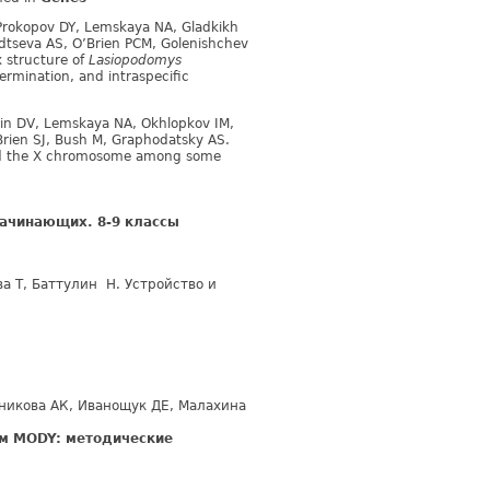
rokopov DY, Lemskaya NA, Gladkikh
odtseva AS, O’Brien PCM, Golenishchev
 structure of
Lasiopodomys
rmination, and intraspecific
kin DV, Lemskaya NA, Okhlopkov IM,
’Brien SJ, Bush M, Graphodatsky AS.
d the X chromosome among some
ачинающих. 8-9 классы
а Т, Баттулин Н. Устройство и
никова АК, Иванощук ДЕ, Малахина
ом MODY: методические