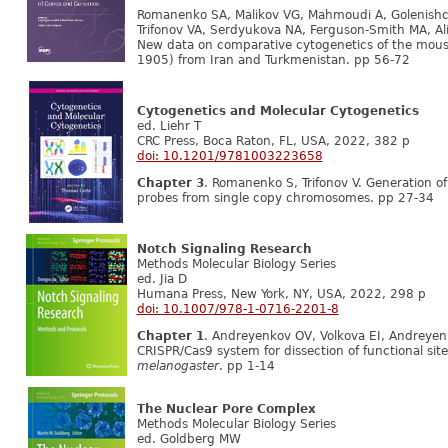
Romanenko SA, Malikov VG, Mahmoudi A, Golenishch
Trifonov VA, Serdyukova NA, Ferguson-Smith MA, A
New data on comparative cytogenetics of the mouse
1905) from Iran and Turkmenistan. pp 56-72
Cytogenetics and Molecular Cytogenetics
ed. Liehr T
CRC Press, Boca Raton, FL, USA, 2022, 382 p
doi: 10.1201/9781003223658
Chapter 3
. Romanenko S, Trifonov V. Generation of
probes from single copy chromosomes. pp 27-34
Notch Signaling Research
Methods Molecular Biology Series
ed. Jia D
Humana Press, New York, NY, USA, 2022, 298 p
doi: 10.1007/978-1-0716-2201-8
Chapter 1
. Andreyenkov OV, Volkova EI, Andreye
CRISPR/Cas9 system for dissection of functional sit
melanogaster
. pp 1-14
The Nuclear Pore Complex
Methods Molecular Biology Series
ed. Goldberg MW