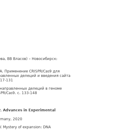
ва, ВВ Власов) – Новосибирск:
СА. Применение CRISPR/Cas9 для
авленных делеций и введения сайта
117-131
 направленных делеций в геноме
R/Cas9. с. 133-148
. Advances in Experimental
ermany, 2020
V. Mystery of expansion: DNA