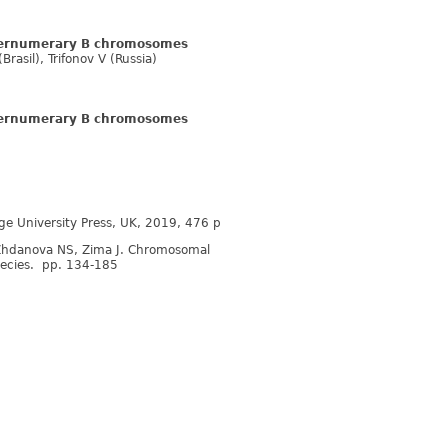
upernumerary B chromosomes
rasil), Trifonov V (Russia)
upernumerary B chromosomes
dge University Press, UK, 2019, 476 p
 Zhdanova NS, Zima J. Chromosomal
pecies. pp. 134-185