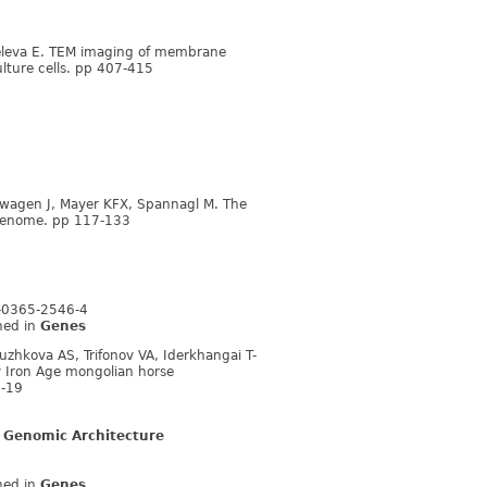
iseleva E. TEM imaging of membrane
ulture cells. pp 407-415
ilwagen J, Mayer KFX, Spannagl M. The
 genome. pp 117-133
3-0365-2546-4
shed in
Genes
uzhkova AS, Trifonov VA, Iderkhangai T-
y Iron Age mongolian horse
5-19
 Genomic Architecture
shed in
Genes