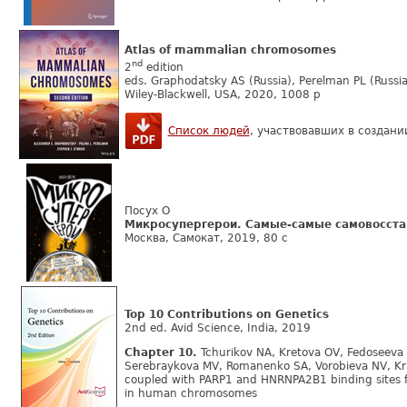
Atlas of mammalian chromosomes
nd
2
edition
eds. Graphodatsky AS (Russia), Perelman PL (Russia
Wiley-Blackwell, USA, 2020, 1008 p
Список людей
, участвовавших в создани
Посух О
Микросупергерои. Самые-самые самовосст
Москва, Самокат, 2019, 80 с
Top 10 Contributions on Genetics
2nd ed. Avid Science, India, 2019
Chapter 10.
Tchurikov NA, Kretova OV, Fedoseeva
Serebraykova MV, Romanenko SA, Vorobieva NV, Kr
coupled with PARP1 and HNRNPA2B1 binding sites f
in human chromosomes