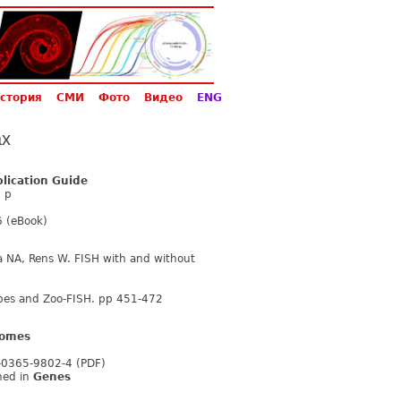
стория
СМИ
Фото
Видео
ENG
ах
plication Guide
7 p
 (eBook)
a NA, Rens W. FISH with and without
obes and Zoo-FISH. pp 451-472
nomes
3-0365-9802-4 (PDF)
shed in
Genes