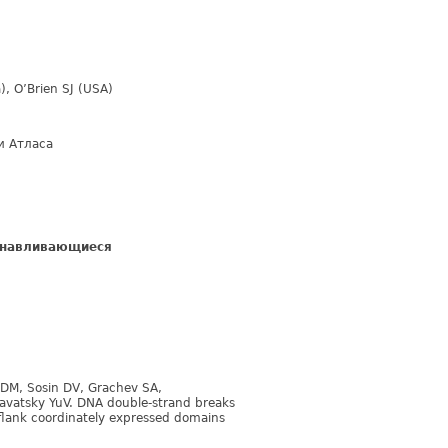
), O’Brien SJ (USA)
и Атласа
анавливающиеся
 DM, Sosin DV, Grachev SA,
avatsky YuV. DNA double-strand breaks
lank coordinately expressed domains