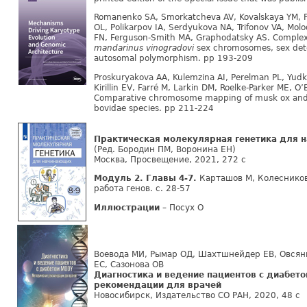
Romanenko SA, Smorkatcheva AV, Kovalskaya YM, P
OL, Polikarpov IA, Serdyukova NA, Trifonov VA, Mol
FN, Ferguson-Smith MA, Graphodatsky AS. Complex
mandarinus vinogradovi
sex chromosomes, sex dete
autosomal polymorphism. pp 193-209
Proskuryakova AA, Kulemzina AI, Perelman PL, Yud
Kirillin EV, Farré M, Larkin DM, Roelke-Parker ME, O
Comparative chromosome mapping of musk ox an
bovidae species. pp 211-224
Практическая молекулярная генетика для н
(Ред. Бородин ПМ, Воронина ЕН)
Москва, Просвещение, 2021, 272 c
Модуль 2. Главы 4-7.
Карташов М, Колесников
работа генов. с. 28-57
Иллюстрации
– Посух О
Воевода МИ, Рымар ОД, Шахтшнейдер ЕВ, Овсян
ЕС, Сазонова ОВ
Диагностика и ведение пациентов с диабет
рекомендации для врачей
Новосибирск, Издательство СО РАН, 2020, 48 c