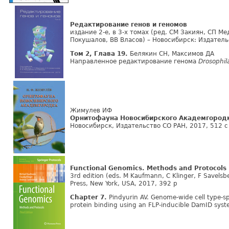
Редактирование генов и геномов
издание 2-е, в 3-х томах (ред. СМ Закиян, СП М
Покушалов, ВВ Власов) – Новосибирск: Издатель
Том 2, Глава 19.
Белякин СН, Максимов ДА
Направленное редактирование генома
Drosophil
Жимулев ИФ
Орнитофауна Новосибирского Академгород
Новосибирск, Издательство СО РАН, 2017, 512 с
Functional Genomics. Methods and Protocols
3rd edition (eds. M Kaufmann, C Klinger, F Savels
Press, New York, USA, 2017, 392 p
Chapter 7.
Pindyurin AV. Genome-wide cell type-sp
protein binding using an FLP-inducible DamID sys