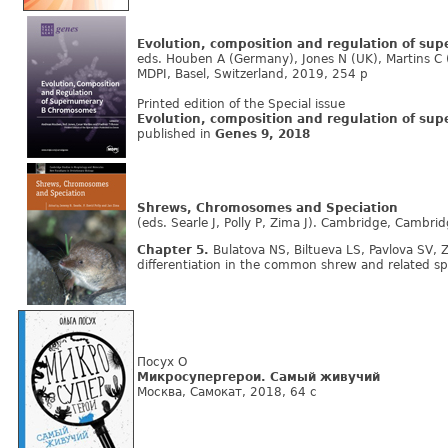
Evolution, composition and regulation of s
eds. Houben A (Germany), Jones N (UK), Martins C (B
MDPI, Basel, Switzerland, 2019, 254 p
Printed edition of the Special issue
Evolution, composition and regulation of s
published in
Genes 9, 2018
Shrews, Chromosomes and Speciation
(eds. Searle J, Polly P, Zima J). Cambridge, Cambri
Chapter 5.
Bulatova NS, Biltueva LS, Pavlova SV,
differentiation in the common shrew and related s
Посух О
Микросупергерои. Самый живучий
Москва, Самокат, 2018, 64 с