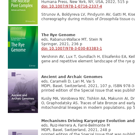
Humana Press, New York, NY, USA, 2022, 515 p
doi: 10.1007/978-1-0716-2337-4
Strunov A, Boldyreva LV, Pindyurin AV, Gatti M, K
choreography during mitosis of
Drosophila
tissue c
The Rye Genome
eds. Rabanus-Wallace MT, Stein N
Springer, 2021, 236 p
doi: 10.1007/978-3-030-83383-1
Vershinin AV, Lux T, Gundlach H, Elisafenko EA, Ke
gene and repetitive element landscape of the rye
Ancient and Archaic Genomes
eds. Caramelli D, Lari M, Vai S
MDPI, Basel, Switzerland, 2021, 107 p, ISBN 978-
printed edition of the Special Issue that was publi
Kusliy MA, Vorobieva NV, Tishkin AA, Makunin AI, Dr
O, Graphodatsky AS. Traces of late Bronze and earl
mitochondrial lineages in modern populations. pp 
Mechanisms Driving Karyotype Evolution and
eds. Ruiz-Herrera A, Farré-Belmonte M
MDPI, Basel, Switzerland, 2021, 248 p
printed edition of the Special Issue that was publi