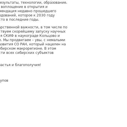
зультаты, технологии, образование.
х воплощение в открытия и
омендация недавно прошедшего
ований, которое к 2030 году
сто в последние годы.
рственной важности, в том числе по
ствуем скорейшему запуску научных
ия СКИФ в наукограде Кольцово и
. Мы продвигаем – увы, с немалыми
азвития СО РАН, который нацелен на
бирском макрорегионе. В этом
ти всех сибирских субъектов
астья и благополучия!
лупов