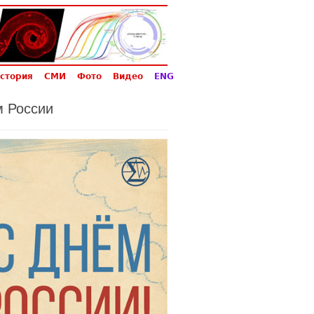
стория
СМИ
Фото
Видео
ENG
м России