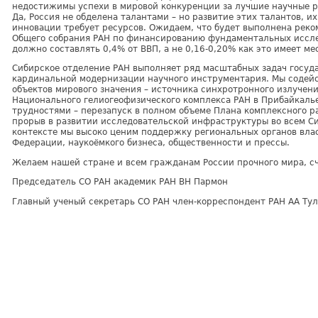
недостижимы успехи в мировой конкуренции за лучшие научные ре
Да, Россия не обделена талантами – но развитие этих талантов, и
инновации требует ресурсов. Ожидаем, что будет выполнена рек
Общего собрания РАН по финансированию фундаментальных исслед
должно составлять 0,4% от ВВП, а не 0,16-0,20% как это имеет ме
Сибирское отделение РАН выполняет ряд масштабных задач госуда
кардинальной модернизации научного инструментария. Мы содей
объектов мирового значения – источника синхротронного излучен
Национального гелиогеофизического комплекса РАН в Прибайкалье
трудностями – перезапуск в полном объеме Плана комплексного р
прорыв в развитии исследовательской инфраструктуры во всем Си
контексте мы высоко ценим поддержку региональных органов влас
Федерации, наукоёмкого бизнеса, общественности и прессы.
Желаем нашей стране и всем гражданам России прочного мира, сч
Председатель СО РАН академик РАН ВН Пармон
Главный ученый секретарь СО РАН член-корреспондент РАН АА Ту