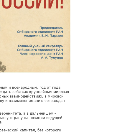
ным и всенародным, год от года
ждать себя как крупнейшая мировая
урных взаимодействиях, в мировой
ству и взаимопониманию сограждан
веренитета, а в дальнейшем –
нашу страну на позиции ведущей
а.
овеческий капитал, без которого