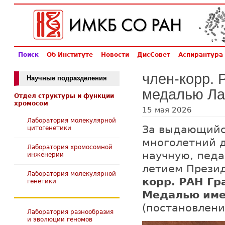
Поиск
Об Институте
Новости
ДисСовет
Аспирантура
член-корр.
Научные подразделения
медалью Ла
Отдел структуры и функции
хромосом
15 мая 2026
Лаборатория молекулярной
За выдающийся
цитогенетики
многолетний 
Лаборатория хромосомной
научную, педа
инженерии
летием Прези
Лаборатория молекулярной
корр. РАН Гр
генетики
Медалью име
(постановлени
Лаборатория разнообразия
и эволюции геномов