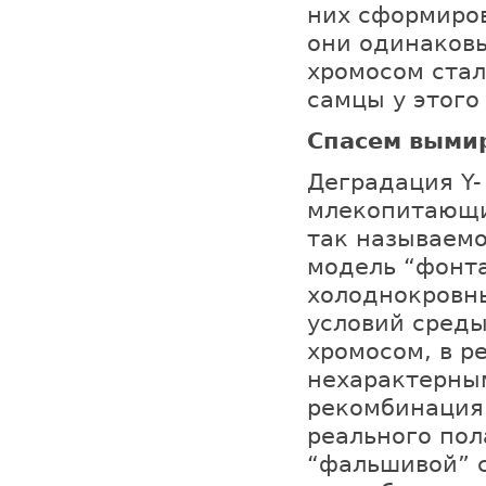
них сформиров
они одинаковы
хромосом стал
самцы у этого 
Спасем выми
Деградация Y-
млекопитающи
так называемо
модель “фонта
холоднокровны
условий среды
хромосом, в р
нехарактерным
рекомбинация
реального пола
“фальшивой” 