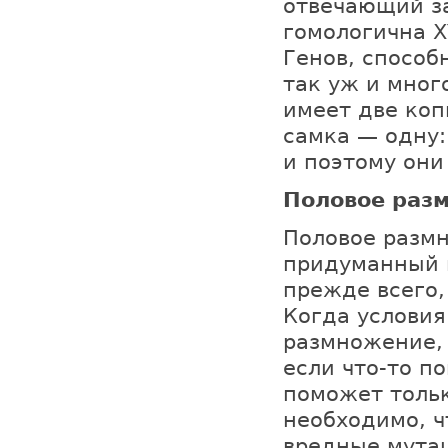
отвечающий за
гомологична X
Генов, способ
так уж и мног
имеет две коп
самка — одну:
и поэтому они
Половое разм
Половое разм
придуманный п
прежде всего,
Когда условия
размножение, 
если что-то п
поможет тольк
необходимо, 
вредные мута