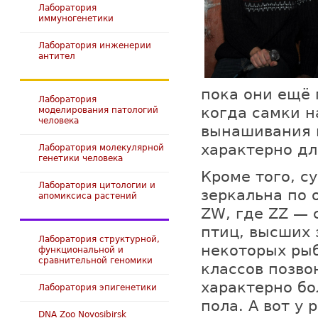
Лаборатория
иммуногенетики
Лаборатория инженерии
антител
пока они ещё 
Лаборатория
когда самки н
моделирования патологий
человека
вынашивания 
характерно дл
Лаборатория молекулярной
генетики человека
Кроме того, с
Лаборатория цитологии и
зеркальна по 
апомиксиса растений
ZW, где ZZ — 
птиц, высших 
Лаборатория структурной,
некоторых рыб
функциональной и
сравнительной геномики
классов позв
характерно бо
Лаборатория эпигенетики
пола. А вот у
DNA Zoo Novosibirsk