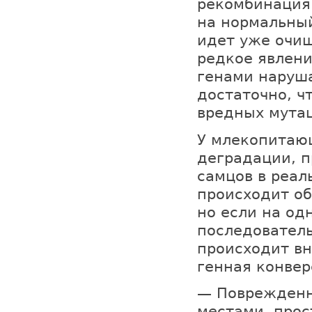
рекомбинация.
на нормальный
идет уже очищ
редкое явлени
генами наруша
достаточно, ч
вредных мутац
У млекопитающ
деградации, п
самцов в реал
происходит о
но если на од
последователь
происходит в
генная конвер
— Поврежденн
местами, прос