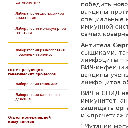
цитогенетики
победить ново
вакцины прот
Лаборатория хромосомной
инженерии
специальные н
иммунной сист
Лаборатория молекулярной
генетики
самых коварны
Антитела
Сер
Лаборатория разнообразия
сыщиками, так
и эволюции геномов
лимфоциты ─ к
ВИЧ-инфекции.
Отдел регуляции
вакцины учены
генетических процессов
лимфоцитов о
Лаборатория геномики
ВИЧ и СПИД на
Лаборатория клеточного
деления
иммунитет, ан
защищать орга
и «прячется» 
Отдел молекулярной
иммунологии
“Мутации могу