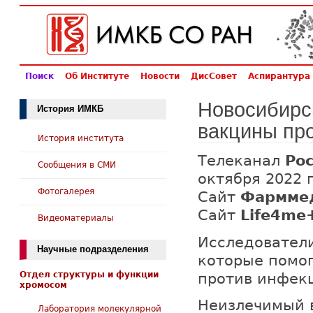
Поиск
Об Институте
Новости
ДисСовет
Аспирантура
Новосибирс
История ИМКБ
вакцины пр
История института
Телеканал
Рос
Сообщения в СМИ
октября 2022 г
Фотогалерея
Сайт
Фармме
Сайт
Life4me
Видеоматериалы
Исследователи
Научные подразделения
которые помог
Отдел структуры и функции
против инфек
хромосом
Неизлечимый 
Лаборатория молекулярной