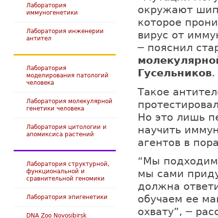
Лаборатория
окружают шип 
иммуногенетики
которое прон
Лаборатория инженерии
вирус от имму
антител
─ пояснил ст
молекулярной
Лаборатория
Гусельников
.
моделирования патологий
человека
Такое антител
Лаборатория молекулярной
протестировал
генетики человека
Но это лишь п
Лаборатория цитологии и
научить иммун
апомиксиса растений
агентов в пор
“Мы подходим 
Лаборатория структурной,
функциональной и
мы сами прид
сравнительной геномики
должна ответи
обучаем ее м
Лаборатория эпигенетики
охвату”, ─ ра
DNA Zoo Novosibirsk