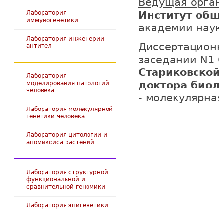
Ведущая орга
Лаборатория
Институт общ
иммуногенетики
академии наук
Лаборатория инженерии
Диссертацион
антител
заседании N1 
Стариковской
Лаборатория
доктора биол
моделирования патологий
человека
- молекулярна
Лаборатория молекулярной
генетики человека
Лаборатория цитологии и
апомиксиса растений
Лаборатория структурной,
функциональной и
сравнительной геномики
Лаборатория эпигенетики