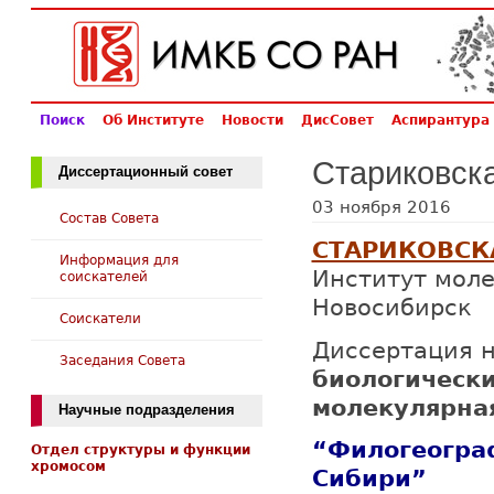
Поиск
Об Институте
Новости
ДисСовет
Аспирантура
Стариковск
Диссертационный совет
03 ноября 2016
Состав Совета
СТАРИКОВСКА
Информация для
Институт моле
соискателей
Новосибирск
Соискатели
Диссертация н
Заседания Совета
биологически
молекулярная
Научные подразделения
“Филогеогра
Отдел структуры и функции
хромосом
Сибири”