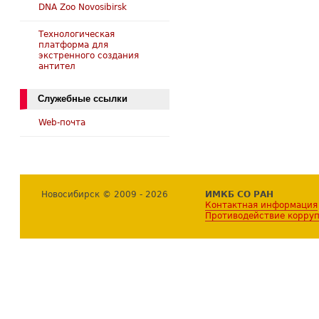
DNA Zoo Novosibirsk
Технологическая
платформа для
экстренного создания
антител
Служебные ссылки
Web-почта
Новосибирск © 2009 - 2026
ИМКБ СО РАН
Контактная информация
Противодействие корру