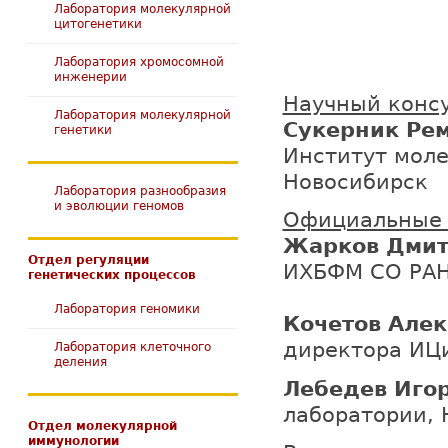
Лаборатория молекулярной
цитогенетики
Лаборатория хромосомной
инженерии
Научный конс
Лаборатория молекулярной
Сукерник Ре
генетики
Институт моле
Новосибирск
Лаборатория разнообразия
и эволюции геномов
Официальные
Жарков Дмит
Отдел регуляции
ИХБФМ СО РАН
генетических процессов
Лаборатория геномики
Кочетов Але
директора ИЦ
Лаборатория клеточного
деления
Лебедев Иго
лаборатории, 
Отдел молекулярной
иммунологии